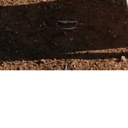
ulas sedimentables para determinar las partí
ro captador ECO-CPS cumple la normativa lega