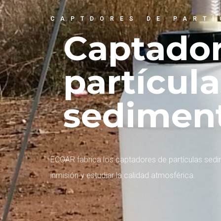
CAPTDORES DE PART
Captador
partícula
sedimen
ECOAR fabrica los captadores de partículas sedi
inmisión y estudiar la calidad atmosférica.